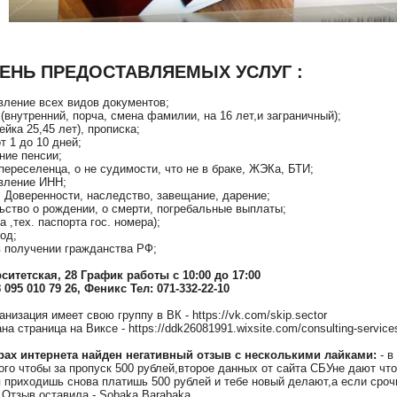
ЕНЬ ПРЕДОСТАВЛЯЕМЫХ УСЛУГ :
вление всех видов документов;
 (внутренний, порча, смена фамилии, на 16 лет,и заграничный);
ейка 25,45 лет), прописка;
т 1 до 10 дней;
ние пенсии;
 переселенца, о не судимости, что не в браке, ЖЭКа, БТИ;
овление ИНН;
: Доверенности, наследство, завещание, дарение;
ьство о рождении, о смерти, погребальные выплаты;
а ,тех. паспорта гос. номера);
вод;
в получении гражданства РФ;
ситетская, 28 График работы с 10:00 до 17:00
 095 010 79 26, Феникс Тел: 071-332-22-10
анизация имеет свою группу в ВК - https://vk.com/skip.sector
на страница на Виксе - https://ddk26081991.wixsite.com/consulting-service
рах интернета найден негативный отзыв с несколькими лайками:
- в
кого чтобы за пропуск 500 рублей,второе данных от сайта СБУне дают ч
 приходишь снова платишь 500 рублей и тебе новый делают,а если срочн
Отзыв оставила - Sobaka Barabaka.