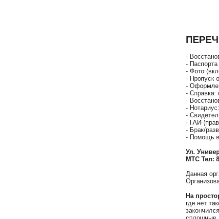
ПЕРЕЧ
- Восстано
- Паспорта
- Фото (вкл
- Пропуск о
- Оформле
- Справка:
- Восстан
- Нотариус
- Свидетел
- ГАИ (прав
- Брак/раз
- Помощь 
Ул. Универ
МТС Тел: 8
Данная орг
Организова
На просто
где нет та
закончился
сплошные. 