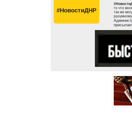
#Новости
то что мно
#НовостиДНР
так же мог
разумному
Администр
присылает