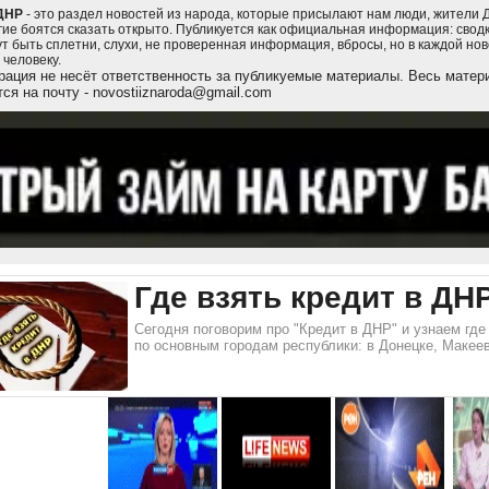
ДНР
- это раздел новостей из народа, которые присылают нам люди, жители 
гие боятся сказать открыто. Публикуется как официальная информация: сводки
ут быть сплетни, слухи, не проверенная информация, вбросы, но в каждой но
 человеку.
ация не несёт ответственность за публикуемые материалы. Весь матери
ся на почту - novostiiznaroda@gmail.com
Где взять кредит в ДНР
Сегодня поговорим про "Кредит в ДНР" и узнаем гд
по основным городам республики: в Донецке, Макеев