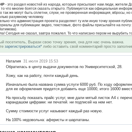
НР
- это раздел новостей из народа, которые присылают нам люди, жители 
 то что многие боятся сказать открыто. Публикуется как официальная информа
о так же могут быть сплетни, слухи, не проверенная информация, вбросы, но
олько разумному человеку.
тельно что администрация проекта разделяет ту или иную точку зрения публи
териалы для публикации: видео, текстовые, фото файлы присылайте на почту 
Натимова).
ила! Сегодня не сказал, завтра пожалел. То что написано пером не вырубить т
й посетитель, Вырази свою точку зрения, она для нас очень важна.
ете
зарегистрироваться*
либо оставить свой комментарий просто заполни
Наталия
31 июля 2019 15:53
Обратилась в центр выдачи документов по Университетской, 28.
Хожу, как на работу, почти каждый день.
Изначально была названа сумма услуги 6000 руб. По ходу оформлени
для ее оформления придется добавить еще 10000, итого 16000 вмест
На просьбу показать прайс услуг, мне дали мятый листок А4 с пере
карандашом цифрами: ни печатей. ни подписей на нем нет.
Сумму стоимости услуг называют каждый раз новую.
На 100% недовольна: аферисты и шарлатаны.