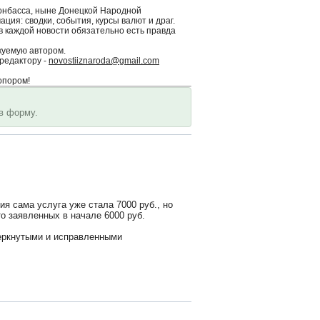
Донбасса, ныне Донецкой Народной
ция: сводки, события, курсы валют и драг.
 в каждой новости обязательно есть правда
куемую автором.
редактору -
novostiiznaroda@gmail.com
опором!
в форму.
я сама услуга уже стала 7000 руб., но
о заявленных в начале 6000 руб.
черкнутыми и исправленными