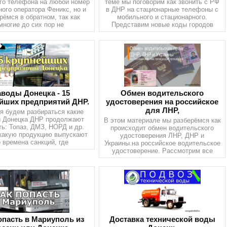
го телефона на любой номер
теме мы поговорим как звонить с РФ
ого оператора Феникс, но и
в ДНР на стационарные телефоны с
рёмся в обратном, так как
мобильного и стационарного.
многие до сих пор не
Представим новые коды городов
аводы Донецка - 15
Обмен водительского
йших предприятий ДНР.
удостоверения на российское
для ЛНР,
я будем разбираться какие
ы Донецка ДНР продолжают
В этом материале мы разберёмся как
ть: Топаз, ДМЗ, НОРД и др.
происходит обмен водительского
какую продукцию выпускают
удостоверения ЛНР, ДНР и
о времена санкций, где
Украины.на российское водительское
удостоверение. Рассмотрим все
опасть в Мариуполь из
Доставка технической воды