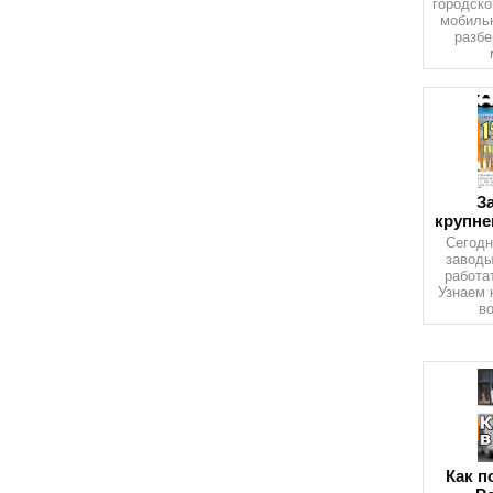
городско
мобильн
разбе
З
крупне
Сегодн
завод
работа
Узнаем 
в
Как п