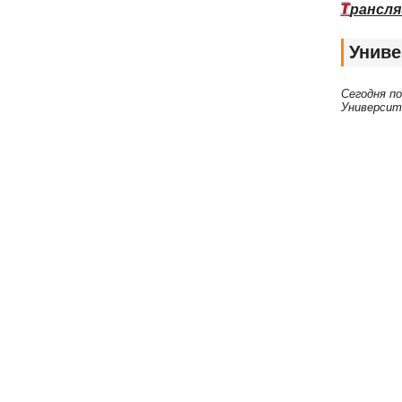
Т
рансля
Униве
Сегодня п
Университ