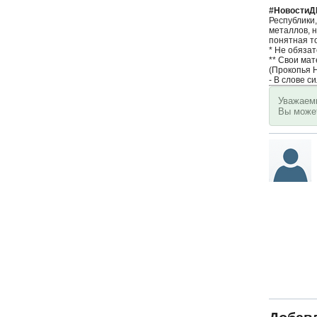
#НовостиД
Республики,
металлов, н
понятная т
* Не обяза
** Свои ма
(Прокопья 
- В слове с
Уважаемы
Вы мож