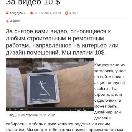
За видео 10 $
sergej2638
10-06-2014, 20:29
4 350
Акции
За снятое вами видео, относящиеся к
любым строительным и ремонтным
работам, направленное на интерьер или
дизайн помещений, Мы платим 10$.
Как уже ясно из
заголовка, у нас
на сайте новая
акция. umnyestr
oiteli.ru . Ты
строитель или
отделочник, а
может быть
дизайнер или
делаешь,
собираешь мебель и руки чешутся поделиться своим
талантом, Мы можем тебе в этом помочь, причем за это мы