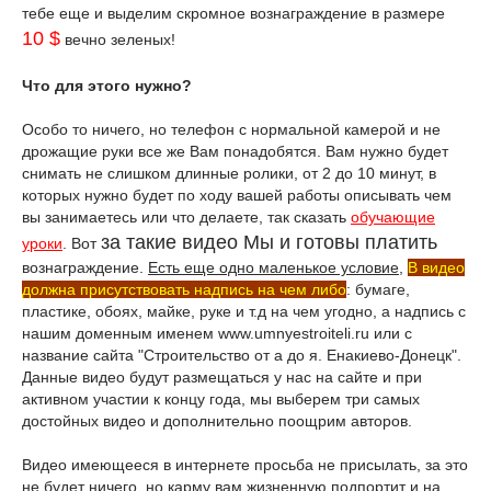
тебе еще и выделим скромное вознаграждение в размере
10 $
вечно зеленых!
Что для этого нужно?
Особо то ничего, но телефон с нормальной камерой и не
дрожащие руки все же Вам понадобятся. Вам нужно будет
снимать не слишком длинные ролики, от 2 до 10 минут, в
которых нужно будет по ходу вашей работы описывать чем
вы занимаетесь или что делаете, так сказать
обучающие
за такие видео Мы и готовы платить
уроки
. Вот
вознаграждение.
Есть еще одно маленькое условие
,
В видео
должна присутствовать надпись на чем либо
: бумаге,
пластике, обоях, майке, руке и т.д на чем угодно, а надпись с
нашим доменным именем www.umnyestroiteli.ru или с
название сайта "Строительство от а до я. Енакиево-Донецк".
Данные видео будут размещаться у нас на сайте и при
активном участии к концу года, мы выберем три самых
достойных видео и дополнительно поощрим авторов.
Видео имеющееся в интернете просьба не присылать, за это
не будет ничего, но карму вам жизненную подпортит и на