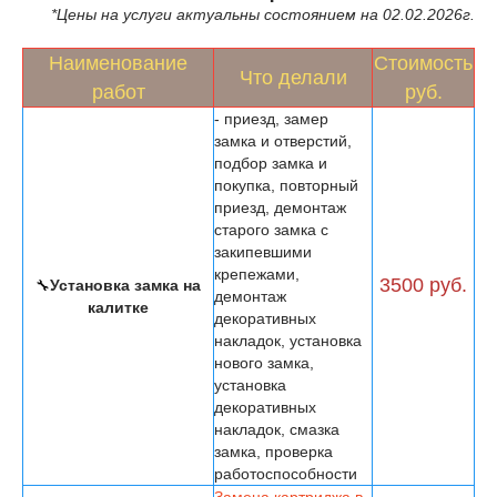
*Цены на услуги актуальны состоянием на 02.02.2026г.
Наименование
Стоимость
Что делали
работ
руб.
- приезд, замер
замка и отверстий,
подбор замка и
покупка, повторный
приезд, демонтаж
старого замка с
закипевшими
крепежами,
3500 руб.
🔧
Установка замка на
демонтаж
калитке
декоративных
накладок, установка
нового замка,
установка
декоративных
накладок, смазка
замка, проверка
работоспособности
Замена картриджа в