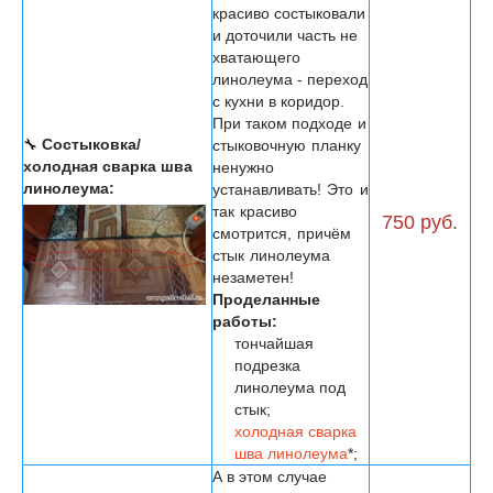
красиво состыковали
и доточили часть не
хватающего
линолеума - переход
с кухни в коридор.
При таком
подходе и
🔧
Состыковка/
стыковочную планку
холодная сварка шва
ненужно
линолеума:
устанавливать! Это и
так красиво
750 руб.
смотрится, причём
стык линолеума
незаметен!
Проделанные
работы:
тончайшая
подрезка
линолеума под
стык;
холодная сварка
шва линолеума
*;
А в этом случае