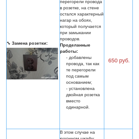
перегорели провода
в розетке, на стене
остался характерный
нагар на обоях,
который получается
при замыкании
проводов.
🔧
Замена розетки:
Проделанные
работы:
- добавлены
650 руб.
провода, так как
те перегорели
под самым
основанием;
- установлена
двойная розетка
вместо
одинарной.
В этом случае на
кухонном шкафу