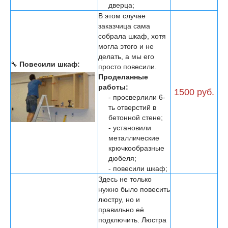
дверца;
В этом случае
заказчица сама
собрала шкаф, хотя
могла этого и не
делать, а мы его
🔧
Повесили шкаф:
просто повесили.
Проделанные
работы:
1500 руб.
- просверлили 6-
ть отверстий в
бетонной стене;
- установили
металлические
крючкообразные
дюбеля;
- повесили шкаф;
Здесь не только
нужно было повесить
люстру, но и
правильно её
подключить. Люстра