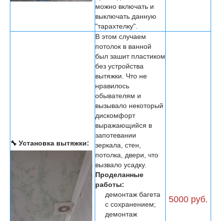
можно включать и
выключать данную
"тарахтелку".
В этом случаем
потолок в ванной
был зашит пластиком
без устройства
вытяжки. Что не
нравилось
обывателям и
вызывало некоторый
дискомфорт
выражающийся в
запотевании
🔧
Установка вытяжки:
зеркала, стен,
потолка, двери, что
вызвало усадку.
Проделанные
работы:
демонтаж багета
5000 руб.
с сохранением;
демонтаж