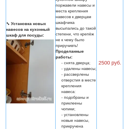
поржавели навесы и
места крепления
навесов к дверцам
шкафчика
🔧
Установка новых
высыпались до такой
навесов на кухонный
степени, что крепёж
шкаф для посуды:
не к чему было
приручивть!
Проделанные
работы:
2500 руб.
- снята дверца;
- удалены навесы;
- рассверлены
отверстия в месте
крепления
навеса:
- подобраны и
приклеены
чопики;
- установлены
новые навесы,
прикручена