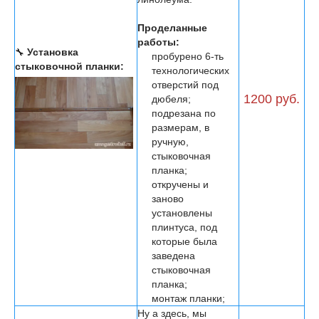
Проделанные
работы:
🔧
Установка
пробурено 6-ть
стыковочной планки:
технологических
отверстий под
1200 руб.
дюбеля;
подрезана по
размерам, в
ручную,
стыковочная
планка;
откручены и
заново
установлены
плинтуса, под
которые была
заведена
стыковочная
планка;
монтаж планки;
Ну а здесь, мы