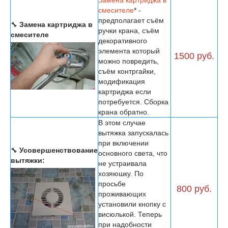
смесителе
* -
предполагает съём
🔧
Замена картриджа в
ручки крана, съём
смесителе
декоративного
элемента который
1500 руб.
можно повредить,
съём контргайки,
модификация
картриджа если
потребуется. Сборка
крана обратно.
В этом случае
вытяжка запускалась
при включении
🔧
Усовершенствование
основного света, что
вытяжки:
не устраивала
хозяюшку. По
просьбе
800 руб.
проживающих
установили кнопку с
висюлькой. Теперь
при надобности