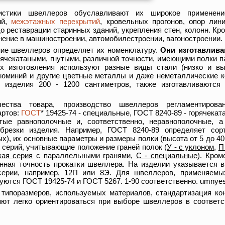
истики швеллеров обуславливают их широкое применени
ий,
межэтажных перекрытий
, кровельных прогонов, опор лин
о реставрации старинных зданий, укрепления стен, колонн. Кр
ение в машиностроении, автомобилестроении, вагоностроении.
ие швеллеров определяет их номенклатуру.
Они изготавлива
рячекатаными, гнутыми, различной точности, имеющими полки 
их изготовления используют разные виды стали (низко и вы
люминий и другие цветные металлы и даже неметаллические к
а изделия 200 - 1200 сантиметров, также изготавливаютс
чества товара, производство швеллеров регламентиров
артов:
ГОСТ
* 19425-74 - специальные, ГОСТ 8240-89 - горячека
тые равнополочные и, соответственно, неравнополочные, 
брезки изделия. Например, ГОСТ 8240-89 определяет сор
ых), их основные параметры и размеры полки (высота от 5 до 40
ку серий, учитывающие положение граней полок (
У - с уклоном
,
П
кая серия
с параллельными гранями,
С - специальные
). Кром
нная точность прокатки швеллера. На изделии указывается 
серии, например, 12П или 8Э. Для швеллеров, применяемы
ются ГОСТ 19425-74 и ГОСТ 5267. 1-90 соответственно. umnyestro
типоразмеров, используемых материалов, стандартизация кон
яют легко ориентироваться при выборе швеллеров в соответс