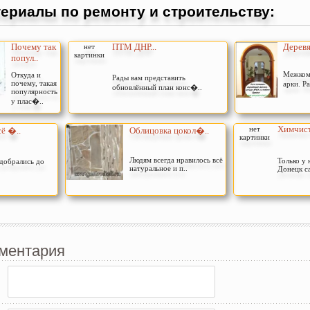
ериалы по ремонту и строительству:
Почему так
ПТМ ДНР...
Деревя
нет
картинки
попул..
Межком
Откуда и
Рады вам представить
почему, такая
арки. Р
обновлённый план конс�..
популярность
у плас�..
Химчист
нет
сё �..
Облицовка цокол�..
картинки
Людям всегда нравилось всё
Только у 
 добрались до
натуральное и п..
Донецк са
ментария