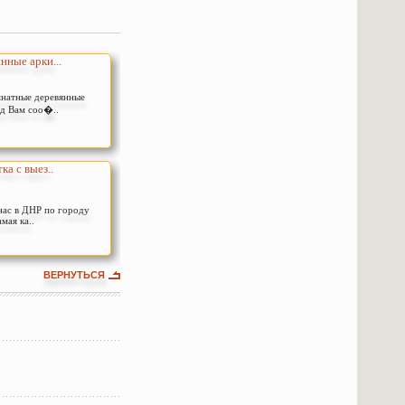
нные арки...
натные деревянные
ад Вам соо�..
ка с выез..
нас в ДНР по городу
мая ка..
ВЕРНУТЬСЯ