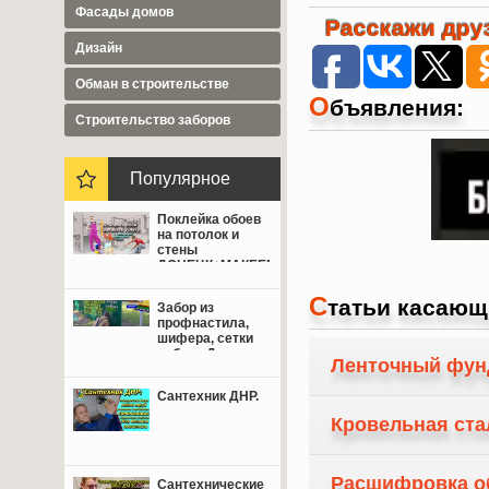
Фасады домов
Расскажи друз
Дизайн
Обман в строительстве
О
бъявления:
Cтроительство заборов
Популярное
Поклейка обоев
на потолок и
стены
ДОНЕЦК+МАКЕЕВКА
от 350 руб.
С
татьи касающ
Забор из
профнастила,
шифера, сетки
рабица Донецк,
Ленточный фун
Макеевка,
Мариуполь.
Сантехник ДНР.
Кровельная стал
Расшифровка о
Сантехнические