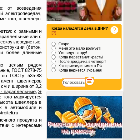
е: от возведения
ий электропередач,
оме того, швеллеры
Когда наладятся дела в ДНР?
ются:
с равными и
[?]
параллельные или с
сокоуглеродистые,
Скоро!
онструкции (бетон,
Меня это мало волнует!
я и более длинные
Уже идут в гору!
Когда перестанут красть!
После дождичка в четверг!
ано целым рядом
Как присоединимся к РФ.
таные, ГОСТ 8278-75
Когда вернётся Украина!
а по ГОСТу 535-88
тамент швеллеров
 см и ширина от 3,2
 - параллельные
,
Э
е того маркируется
высота швеллера в
х в автомобиле и
iteli.ru
ечного продукта и
твии с интересами