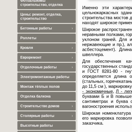
Фотоальбомы
строительство, отделка
Именно эти характер
цельнокаркасных здан
Цены: ремонт, отделка,
строительства мостов д
строительство
находят широкое примен
Бетонные работы
Широкое распространен
неравными полками, го
Роллеты
уклоном граней. Для 
нержавеющие и пр.), а
Кровля
асбестоцемент). Длин
швеллера.
Евроремонт
Для обеспечения ка
государственных станд
Отделочные работы
и ГОСТ 8281-80 - гну
определяется длина о
Электромонтажные работы
(стальных, горячекатан
до 11,5 см ), маркиров
Монтаж тёплых полов
- экономичные
,
Л - лег
буквами Б и В повыше
Отделка балкона
сантиметрах и буква 
вагоностроения использу
Строительство домов
Широкая номенклатура 
Столярные работы
его маркировка позвол
заказчика.
Высотные работы