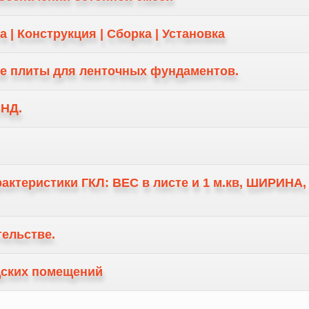
 | Конструкция | Сборка | Установка
е плиты для ленточных фундаментов.
СНД.
рактеристики ГКЛ: ВЕС в листе и 1 м.кв, ШИРИНА
тельстве.
дских помещений