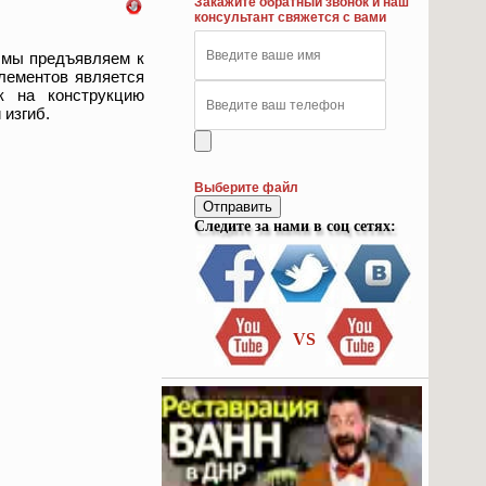
Закажите обратный звонок и наш
консультант свяжется с вами
е мы предъявляем к
лементов является
к на конструкцию
 изгиб.
Выберите файл
Отправить
Следите за нами в соц сетях:
VS