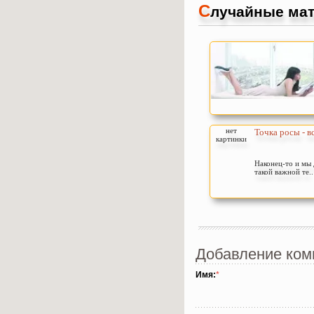
С
лучайные мат
нет
Точка росы - в
картинки
Наконец-то и мы
такой важной те..
Добавление ком
Имя:
*