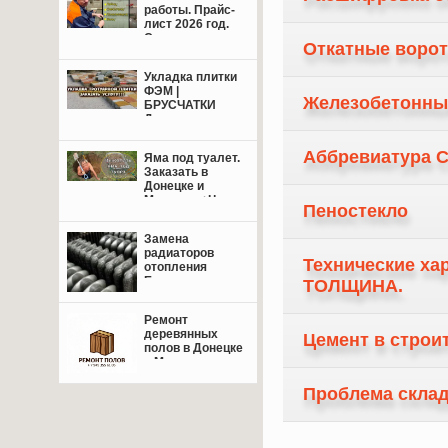
работы. Прайс-
лист 2026 год.
Свежие цены.
Откатные ворота
Укладка плитки
ФЭМ |
Железобетонны
БРУСЧАТКИ
Донецк,
Макеевка +
пригород.
Аббревиатура 
Яма под туалет.
Заказать в
Донецке и
Макеевке+Цены.
Пеностекло
Замена
радиаторов
Технические ха
отопления
Енакиево,
ТОЛЩИНА.
Донецк,
Макеевка.
Ремонт
деревянных
Цемент в строи
полов в Донецке
и Макеевке: от
восстановления
лаг до
Проблема скла
финишной
отделки — сделаем
пол надёжным и
красивым!