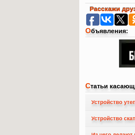
Расскажи друз
О
бъявления:
С
татьи касающ
Устройство уте
Устройство ска
Из чего делают 