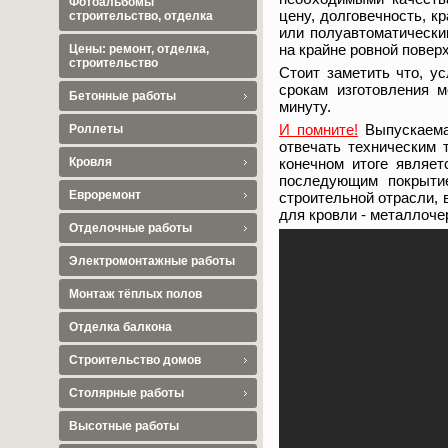
Фотоальбомы
цену, долговечность, к
строительство, отделка
или полуавтоматическим
на крайне ровной повер
Цены: ремонт, отделка,
строительство
Стоит заметить что, у
срокам изготовления 
Бетонные работы
минуту.
И помните!
Выпускаемая
Роллеты
отвечать техническим 
конечном итоге являет
Кровля
последующим покрыти
Евроремонт
строительной отрасли, 
для кровли - металлоче
Отделочные работы
Электромонтажные работы
Монтаж тёплых полов
Отделка балкона
Строительство домов
Столярные работы
Высотные работы