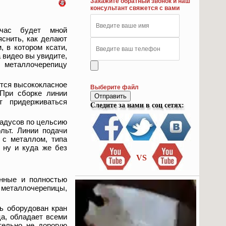
Закажите обратный звонок и наш
консультант свяжется с вами
ас будет мной
яснить, как делают
, в котором ксати,
 видео вы увидите,
т металлочерепицу
ится высококласное
Выберите файл
 При сборке линии
Отправить
т придерживаться
Следите за нами в соц сетях:
радусов по цельсию
льт. Линии подачи
 с металлом, типа
, ну и куда же без
VS
анные и полностью
металлочерепицы,
ь оборудован кран
ца, обладает всеми
тельно не дорогую