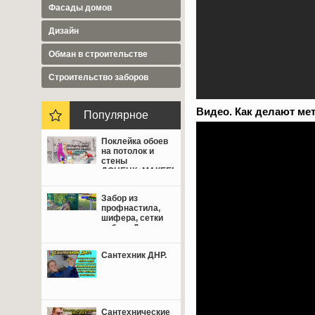
Фасады домов
Дизайн
Обман в строительстве
Cтроительство заборов
Видео. Как делают ме
Популярное
Поклейка обоев
на потолок и
стены
ДОНЕЦК+МАКЕЕВКА
от 350 руб.
Забор из
профнастила,
шифера, сетки
рабица Донецк,
Макеевка,
Мариуполь.
Сантехник ДНР.
Сантехнические