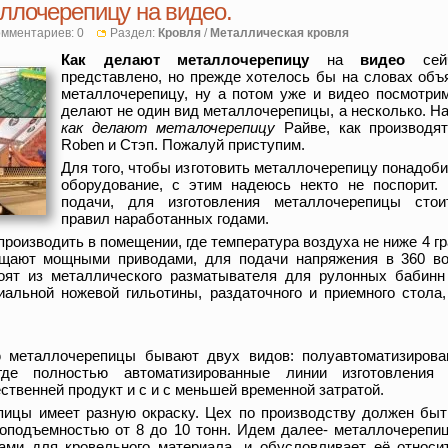
ллочерепицу на видео.
мментариев: 0
Раздел:
Кровля
/
Металлическая кровля
Как делают металлочерепицу
на
видео
сейч
представлено, но прежде хотелось бы на словах объ
металлочерепицу, ну а потом уже и видео посмотрим
делают не один вид металлочерепицы, а несколько. На
как делают металочерепицу
Райве, как производя
Roben и Стэп. Пожалуй приступим.
Для того, чтобы изготовить металлочерепицу понадоб
оборудование, с этим надеюсь некто не поспорит.
подачи, для изготовления металлочерепицы стои
правил наработанных годами.
производить в помещении, где температура воздуха не ниже 4 г
ащают мощными приводами, для подачи напряжения в 360 во
оят из металлического разматывателя для рулонных бабинн
циальной ножевой гильотины, раздаточного и приемного стола
ю металлочерепицы бывают двух видов: полуавтоматизиров
 где полностью автоматизированные линии изготовления 
ственней продукт и с и с меньшей временной затратой.
ицы имеет разную окраску. Цех по производству должен быт
зоподъемностью от 8 до 10 тонн. Идем далее- металлочерепи
ами для кровельного материала, и обусловливает её относи