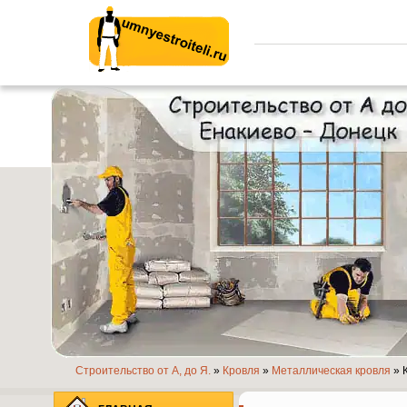
Умные строители.ру
Строительство от А, до Я.
»
Кровля
»
Металлическая кровля
» 