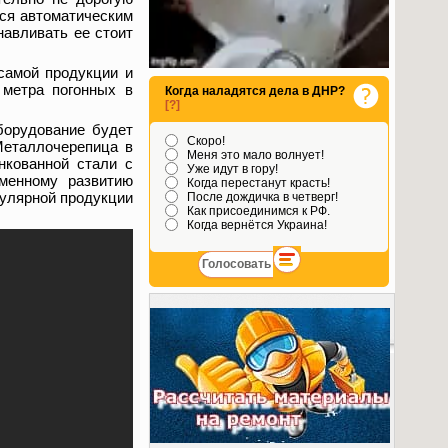
тся автоматическим
навливать ее стоит
 самой продукции и
 метра погонных в
Когда наладятся дела в ДНР?
[?]
борудование будет
Скоро!
Металлочерепица в
Меня это мало волнует!
нкованной стали с
Уже идут в гору!
менному развитию
Когда перестанут красть!
пулярной продукции
После дождичка в четверг!
Как присоединимся к РФ.
Когда вернётся Украина!