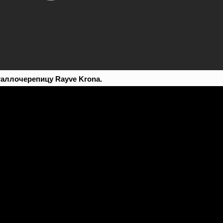
таллочерепицу Rayve Krona.