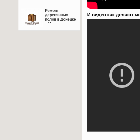
Ремонт
И видео как делают м
деревянных
полов в Донецке
и Макеевке: от
восстановления
лаг до
финишной
отделки — сделаем
пол надёжным и
красивым!