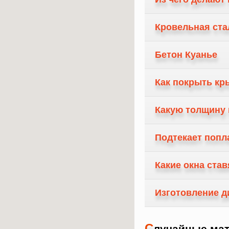
Кровельная стал
Бетон Куанье
Как покрыть кр
Какую толщину 
Подтекает попл
Какие окна став
Изготовление д
С
лучайные мат