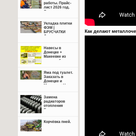
работы. Прайс-
лист 2026 год.
Свежие цены.
Укладка плитки
ФЭМ |
Как делают металлоче
БРУСЧАТКИ
Донецк,
Макеевка +
пригород.
Навесы в
Донецке +
Макеевке из
поликарбоната,
профнастила
или
Яма под туалет.
металлочерепицы.
Заказать в
Донецке и
Макеевке+Цены.
Замена
радиаторов
отопления
Енакиево,
Донецк,
Макеевка.
Корчёвка пней.