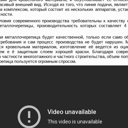
расивый внешний вид. Исходя из того, что линия подачи, являе
 комплексом, который состоит из нескольких аппаратов, уста
хности.
словия современного производства требовательны к качеству
металлочерепицы, производительность которых составляет 4
 металлочерепица будет качественной, только если само о
требования и сам процесс производства не будет нарушен. 
ся кровельным материалом, изготовление её ведется из оци
ем е ё защитным слоем хорошей краски. Благодаря совре
в частности многоэтажного и частного строительства, объем по
репица пользуется огромным спросом.