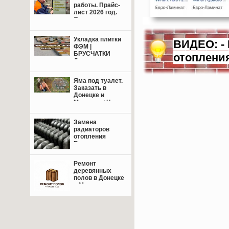
работы. Прайс-
лист 2026 год.
Свежие цены.
Укладка плитки
ВИДЕО: - 
ФЭМ |
БРУСЧАТКИ
отоплени
Донецк,
Макеевка +
пригород.
Яма под туалет.
Заказать в
Донецке и
Макеевке+Цены.
Замена
радиаторов
отопления
Енакиево,
Донецк,
Макеевка.
Ремонт
деревянных
полов в Донецке
и Макеевке: от
восстановления
лаг до
финишной
отделки — сделаем
пол надёжным и
красивым!