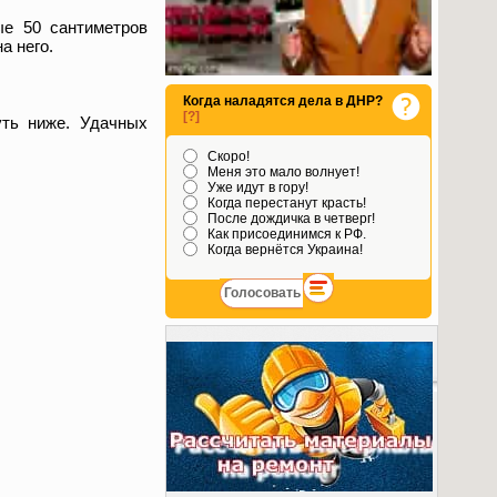
е 50 сантиметров
а него.
Когда наладятся дела в ДНР?
[?]
ть ниже. Удачных
Скоро!
Меня это мало волнует!
Уже идут в гору!
Когда перестанут красть!
После дождичка в четверг!
Как присоединимся к РФ.
Когда вернётся Украина!