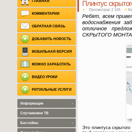
ГЛАВНАЯ
Плинтус скрытог
Просмотров: 2 105
Ко
КОММЕНТАРИИ
Ребят, всем прив
водоснабжения за
ОБРАТНАЯ СВЯЗЬ
отличное предл
СКРЫТОГО МОНТА
ДОБАВИТЬ НОВОСТЬ
МОБИЛЬНАЯ ВЕРСИЯ
МОЖНО ЗАРАБОТАТЬ
ВИДЕО УРОКИ
РИТУАЛЬНЫЕ УСЛУГИ
Информация
Спутниковое ТВ
Бассейны
Это плинтуса скрытого 