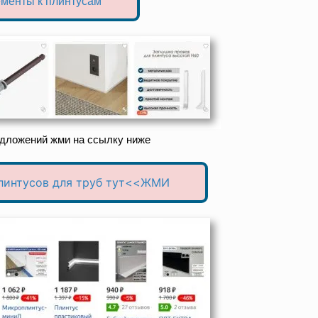
менты к плинтусам
едложений жми на ссылку ниже
линтусов для труб тут<<ЖМИ