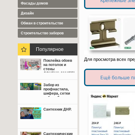
Крепёжные эле
Фасады домов
Дизайн
Обман в строительстве
Cтроительство заборов
Популярное
Для просмотра всех пр
Поклейка обоев
на потолок и
стены
ДОНЕЦК+МАКЕЕВКА
Ещё больше п
от 350 руб.
Забор из
профнастила,
шифера, сетки
рабица Донецк,
Макеевка,
Мариуполь.
Сантехник ДНР.
Сантехнические