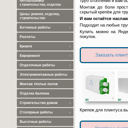
труб отопления и вам о
Фотоальбомы
строительство, отделка
Монтаж до боли прост
скрытый крепёж для тру
Цены: ремонт, отделка,
И вам остаётся насла
строительство
Подходит на любые труб
Бетонные работы
Купить можно на Янде
покупок.
Роллеты
Кровля
Заказать плинт
Евроремонт
Отделочные работы
Электромонтажные работы
Монтаж тёплых полов
Отделка балкона
Строительство домов
Крепеж для плинтуса вы
Столярные работы
Высотные работы