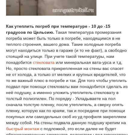
Как утеплить погреб при температуре - 10 до -15
градусов по Цельсию.
Такая температура промерзания
погреба может быть только в погребе, находящимся в не
теплого строения, вашего дома. Такие холодные погреба
могут находиться только в гараже (и то не факт), а свободно
стоящий на улице. При учете такой температуры, нам
понадобится
стекловата
или минеральная вата-урса и т.д.
Но, просто стекловата прикрепленная на стены вас спасет
не от холода, а только от мелких и крупных вредителей, что
то же важный плюс в погребе и так. Для того чтобы утеплить
подвал при помощи стекловаты вам понадобится сделать из
неё подушку, а именно уложить утеплитель стекловату в
толстый полиэтилен. По порядку - Укладываете на пол
сначала толстую пленку, после утеплитель, а сверху опять
пленку, которую как по краям, так и посредине при помощи
покупных или самодельных скоб из уд профиля закрепляем
между собой. На стены подвала данную подушку крепим на
быстрый монтаж
с подложкой, это если далее не будет
облагораживающих элементов, подсистемы под гипсокартон,