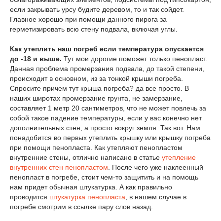
если закрывать урсу будите деревом, то и так сойдет.
Главное хорошо при помощи данного пирога за
герметизировать всю стену подвала, включая углы.
Как утеплить наш погреб если температура опускается
до -18 и выше.
Тут мои дорогие поможет только пенопласт.
Данная проблема промерзания подвала, до такой степени,
происходит в основном, из за тонкой крыши погреба.
Спросите причем тут крыша погреба? да все просто. В
наших широтах промерзание грунта, не замерзание,
составляет 1 метр 20 сантиметров, что не может повлечь за
собой такое падение температуры, если у вас конечно нет
дополнительных стен, а просто вокруг земля. Так вот. Нам
понадобится во первых утеплить крышку или крышку погреба
при помощи пенопласта. Как утепляют пенопластом
внутренние стены, отлично написано в статье
утепление
внутренних стен пенопластом
. После чего уже наклеенный
пенопласт в погребе, стоит чем-то защитить и на помощь
нам придет обычная штукатурка. А как правильно
проводится
штукатурка пенопласта
, в нашем случае в
погребе смотрим в ссылке пару слов назад.