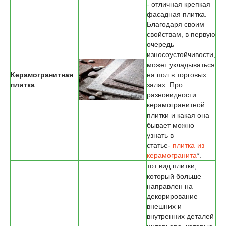
- отличная крепкая
фасадная плитка.
Благодаря своим
свойствам, в первую
очередь
износоустойчивости,
может укладываться
Керамогранитная
на пол в торговых
плитка
залах. Про
разновидности
керамогранитной
плитки и какая она
бывает можно
узнать в
статье-
плитка из
керамогранита
*
.
тот вид плитки,
который больше
направлен на
декорирование
внешних и
внутренних деталей