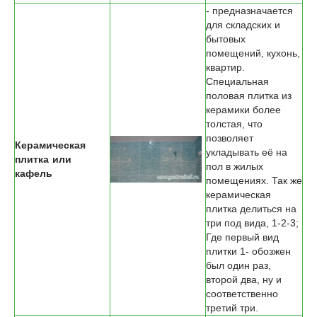
- предназначается
для складских и
бытовых
помещений, кухонь,
квартир.
Специальная
половая плитка из
керамики более
толстая, что
позволяет
Керамическая
укладывать её на
плитка или
пол в жилых
кафель
помещениях. Так же
керамическая
плитка делиться на
три под вида, 1-2-3;
Где первый вид
плитки 1- обозжен
был один раз,
второй два, ну и
соответственно
третий три.