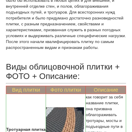
было бы использовать в любых целях и для внешней, и
внутренней отделке стен, и полов, облагораживания
подъездных путей, и тротуаров. Для всесторонних нужд
потребителя и было придумано достаточно разновидностей
плитки, с разным предназначением, свойствами и
характеристиками, призванная служить в разных погодных
условиях и выдерживать различные специфические нагрузки.
После этого начали квалифицировать плитку по самым
распространенным видам и признакам работы.
Виды облицовочной плитки +
ФОТО + Описание:
Вид плитки
Фото плитки
Описание
как говорит за себя
название плитки,
она призвана
облагораживать
тротуары, мосты и
подъездные пути в
Тротуарная плитка