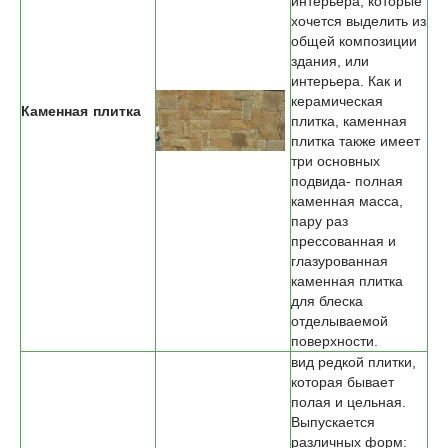
интерьера, которые
хочется выделить из
общей композиции
здания, или
интерьера. Как и
керамическая
Каменная плитка
плитка, каменная
плитка также имеет
три основных
подвида- полная
каменная масса,
пару раз
прессованная и
глазурованная
каменная плитка
для блеска
отделываемой
поверхности.
вид редкой плитки,
которая бывает
полая и цельная.
Выпускается
различных форм: