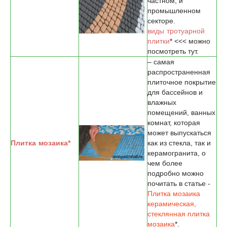
частном, и
промышленном
секторе.
виды тротуарной
плитки
* <<< можно
посмотреть тут.
– самая
распространенная
плиточное покрытие
для бассейнов и
влажных
помещений, ванных
комнат, которая
может выпускаться
Плитка мозаика
*
как из стекла, так и
керамогранита, о
чем более
подробно можно
почитать в статье -
Плитка мозаика
керамическая,
стеклянная плитка
мозаика
*.