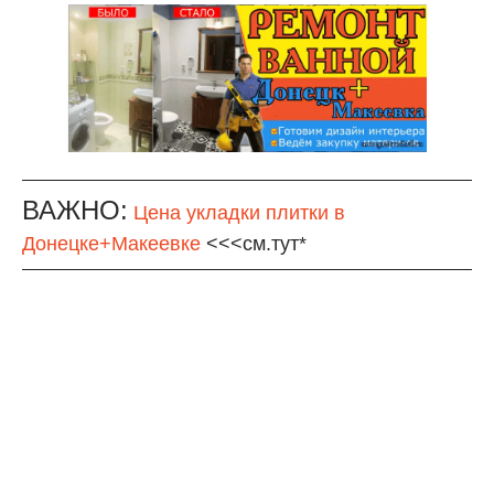
ВАЖНО:
Цена укладки плитки в
Донецке+Макеевке
<<<см.тут*