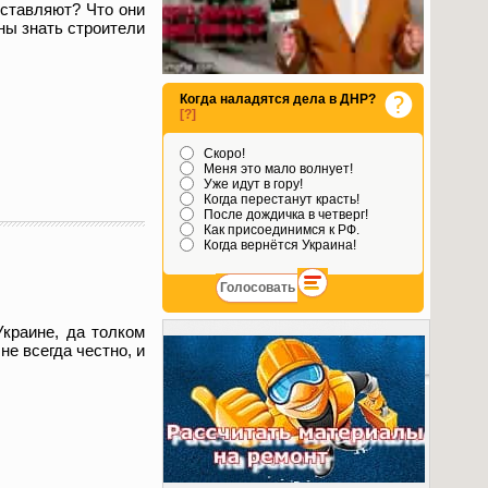
дставляют? Что они
ны знать строители
Когда наладятся дела в ДНР?
[?]
Скоро!
Меня это мало волнует!
Уже идут в гору!
Когда перестанут красть!
После дождичка в четверг!
Как присоединимся к РФ.
Когда вернётся Украина!
краине, да толком
не всегда честно, и