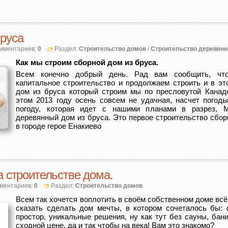
бруса
мментариев:
0
Раздел:
Строительство домов
/
Строительство деревян
Как мы строим сборной дом из бруса.
Всем конечно добрый день. Рад вам сообщить, чт
капитальное строительство и продолжаем строить и в эт
дом из бруса который строим мы по пресловутой Канадс
этом 2013 году осень совсем не удачная, насчет погоды
погоду, которая идет с нашими планами в разрез, 
деревянный дом из бруса. Это первое строительство сбор
в городе герое Енакиево
а строительстве дома.
ментариев:
0
Раздел:
Строительство домов
Всем так хочется воплотить в своём собственном доме всё
сказать сделать дом мечты, в котором сочеталось бы: 
простор, уникальные решения, ну как тут без сауны, бан
сходной цене, да и так чтобы на века! Вам это знакомо?