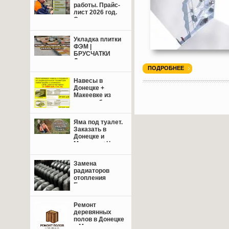
работы. Прайс-
лист 2026 год.
Свежие цены.
Укладка плитки
ФЭМ |
БРУСЧАТКИ
Донецк,
Макеевка +
ПОДРОБНЕЕ
пригород.
Навесы в
Донецке +
Макеевке из
поликарбоната,
профнастила
или
Яма под туалет.
металлочерепицы.
Заказать в
Донецке и
Макеевке+Цены.
Замена
радиаторов
отопления
Енакиево,
Донецк,
Макеевка.
Ремонт
деревянных
полов в Донецке
и Макеевке: от