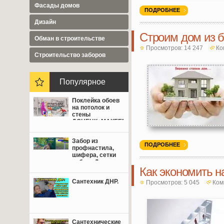
Фасады домов
ПОДРОБНЕЕ
Дизайн
Строим дом из 
Обман в строительстве
Просмотров: 14 247
Ко
Cтроительство заборов
Популярное
Поклейка обоев
на потолок и
стены
ДОНЕЦК+МАКЕЕВКА
от 350 руб.
Забор из
ПОДРОБНЕЕ
профнастила,
шифера, сетки
рабица Донецк,
Как экономить н
Макеевка,
Мариуполь.
Сантехник ДНР.
Просмотров: 5 045
Ком
Сантехнические