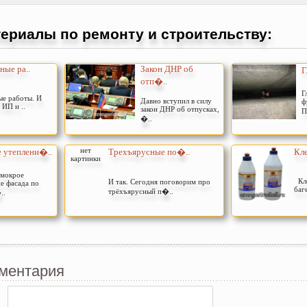
ериалы по ремонту и строительству:
ные ра..
Закон ДНР об
Г
отп�..
Г
е работы. И
Давно вступил в силу
ф
 ИП и ..
закон ДНР об отпусках,
П
�..
нет
 утеплени�..
Трехъярусные по�..
Кле
картинки
 мокрое
Кле
И так. Сегодня поговорим про
е фасада по
баг
трёхъярусный п�..
..
ментария