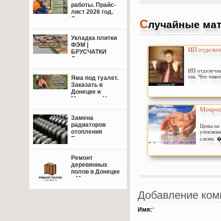
работы. Прайс-
лист 2026 год.
Свежие цены.
С
лучайные мат
Укладка плитки
ФЭМ |
ИП отделоч
БРУСЧАТКИ
Донецк,
Макеевка +
ИП отделочны
пригород.
так. Что такое
Яма под туалет.
Заказать в
Донецке и
Макеевке+Цены.
Мокрое
Замена
радиаторов
Цены на
отопления
утеплени
Енакиево,
слоям. �
Донецк,
Макеевка.
Ремонт
деревянных
полов в Донецке
и Макеевке: от
восстановления
Добавление ком
лаг до
финишной
отделки — сделаем
Имя:
*
пол надёжным и
красивым!