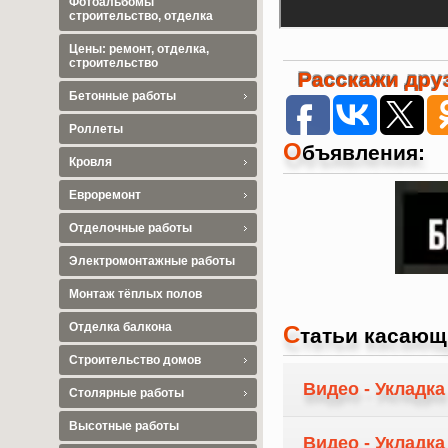
Фотоальбомы
строительство, отделка
Цены: ремонт, отделка,
строительство
Расскажи друз
Бетонные работы
Роллеты
О
бъявления:
Кровля
Евроремонт
Отделочные работы
Электромонтажные работы
Монтаж тёплых полов
Отделка балкона
С
татьи касающ
Строительство домов
Видео - Укладка
Столярные работы
Высотные работы
Видео - Укладк