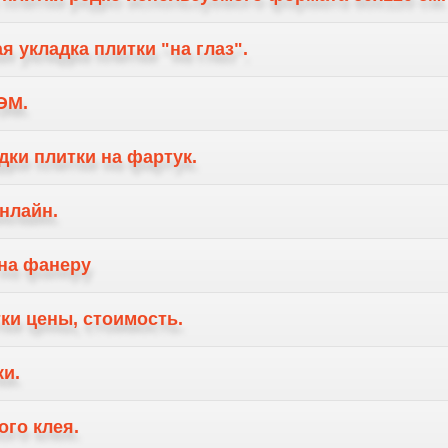
я укладка плитки "на глаз".
ЭМ.
дки плитки на фартук.
нлайн.
 на фанеру
ки цены, стоимость.
ки.
ого клея.