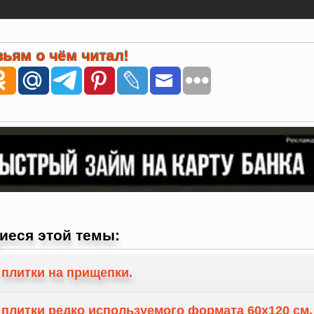
ьям о чём читал!
иеся этой темы:
 плитки на прищепки.
а плитки редко используемого формата 60х120 см.