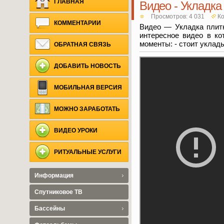
ГЛАВНАЯ
Видео - Укладка
Просмотров: 4 031
Ко
КОММЕНТАРИИ
Видео — Укладка плит
интересное видео в ко
моменты: - стоит уклад
ОБРАТНАЯ СВЯЗЬ
ДОБАВИТЬ НОВОСТЬ
МОБИЛЬНАЯ ВЕРСИЯ
МОЖНО ЗАРАБОТАТЬ
ВИДЕО УРОКИ
РИТУАЛЬНЫЕ УСЛУГИ
Информация
Спутниковое ТВ
Бассейны