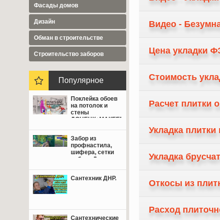
Фасады домов
Дизайн
Видео - Безумна
Обман в строительстве
Цена укладки Ф
Cтроительство заборов
Стоимость укла
Популярное
Поклейка обоев
Расчет плитки о
на потолок и
стены
ДОНЕЦК+МАКЕЕВКА
от 350 руб.
Укладка плитки
Забор из
профнастила,
шифера, сетки
Укладка брусчат
рабица Донецк,
Макеевка,
Мариуполь.
Сантехник ДНР.
Откосы из плит
Расход плиточн
Сантехнические