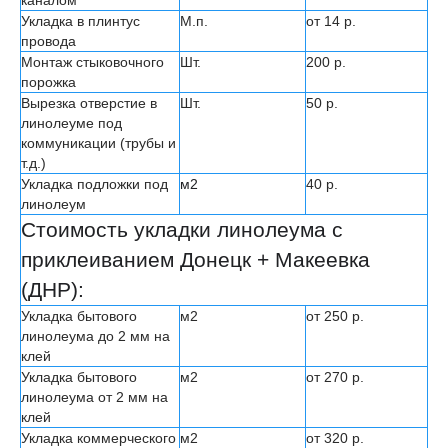
каналом
Укладка в плинтус
М.п.
от 14 р.
провода
Монтаж стыковочного
Шт.
200 р.
порожка
Вырезка отверстие в
Шт.
50 р.
линолеуме под
коммуникации (трубы и
т.д.)
Укладка подложки под
м2
40 р.
линолеум
Стоимость укладки линолеума с
приклеиванием Донецк + Макеевка
(ДНР):
Укладка бытового
м2
от 250 р.
линолеума до 2 мм на
клей
Укладка бытового
м2
от 270 р.
линолеума от 2 мм на
клей
Укладка коммерческого
м2
от 320 р.