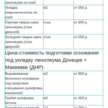
линолеума на клей
Укладка
м2
от 350 р.
ковролинаплитка на
клей
Горячая сварка швов
стык
от 300 р.
линолеума (стык
дверной)
Холодная сварка швов
стык
от 250 р.
линолеума (стык
дверной)
Цена-стоимость подготовки основания
под укладку линолеума Донецке +
Макеевке (ДНР):
Выравнивание
м2
от 950 р.
бетонного основание
под средством
счёсывания (шлифовка
машинная)
Грубая шлифовка
м2
от 450 р.
бетона
Устройство наливной
м2
от 280 р.