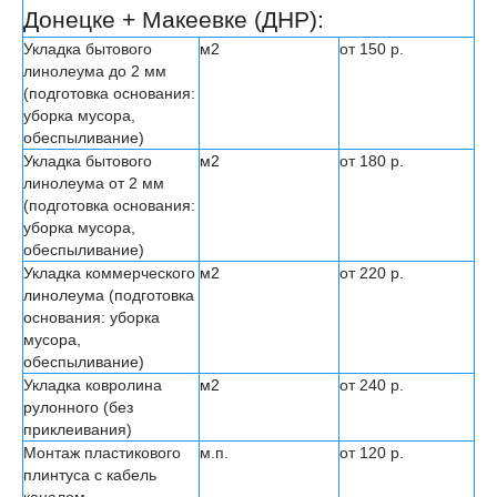
Донецке + Макеевке (ДНР):
Укладка бытового
м2
от 150 р.
линолеума до 2 мм
(подготовка основания:
уборка мусора,
обеспыливание)
Укладка бытового
м2
от 180 р.
линолеума от 2 мм
(подготовка основания:
уборка мусора,
обеспыливание)
Укладка коммерческого
м2
от 220 р.
линолеума (подготовка
основания: уборка
мусора,
обеспыливание)
Укладка ковролина
м2
от 240 р.
рулонного (без
приклеивания)
Монтаж пластикового
м.п.
от 120 р.
плинтуса с кабель