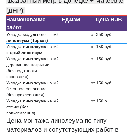
квадратный метр в Донецке + Макеевке
(ДНР):
Наименование
Ед.изм
Цена RUB
.
работ
Укладка модульного
м2
от 350 руб.
линолеума (Таркет)
Укладка
линолеума
на
м2
от 150 руб.
старый
линолеум
Укладка
линолеума
на
м2
от 150 руб.
деревянное покрытие
(без подготовки
основания)
Укладка
линолеума
на
м2
от 150 руб.
бетонное основание
(без приклеивания)
Укладка
линолеума
на
м2
от 150 р.
стяжку (без
приклеивания)
Цена монтажа линолеума по типу
материалов и сопутствующих работ в