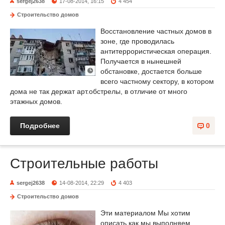
sergej2638
17-08-2014, 16:15
4 454
Строительство домов
Восcтановление частных домов в
зоне, где проводилась
антитеррористическая операция.
Получается в нынешней
обстановке, достается больше
всего частному сектору, в котором
дома не так держат арт.обстрелы, в отличие от много
этажных домов.
Подробнее
0
Строительные работы
sergej2638
14-08-2014, 22:29
4 403
Строительство домов
Эти материалом Мы хотим
описать как мы выполняем