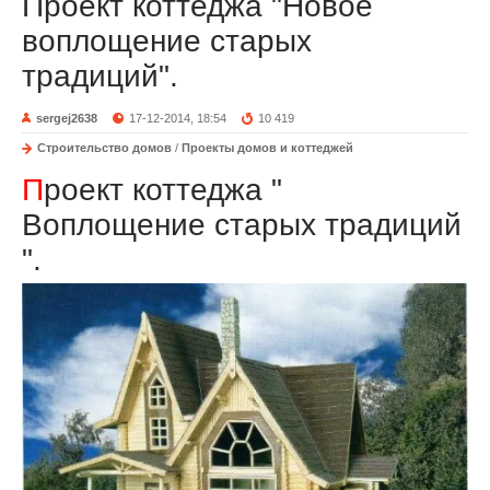
Проект коттеджа "Новое
воплощение старых
традиций".
sergej2638
17-12-2014, 18:54
10 419
Строительство домов
/
Проекты домов и коттеджей
П
роект коттеджа "
Воплощение старых традиций
".