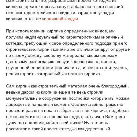
Вам стоит знать что, разрабатывая проект коттеджа из
кирпича, архитекторы зачастую добавляют в его внешний
вид некоторое количество видов и вариантов укладки
кирпича, а так же
кирпичной кладки
.
При использовании кирпича определенных видов, мы
получим индивидуальный по характеристикам кирпичный
коттедж, требующий к себе определенного подхода при его
строительстве. Кирпич конечно же отличается друг от друга и
по своему обжигу, свойству материала, своим формам,
цветовому разногласию, весу и конечно же плотности,
внутренней пористости кирпича и т.д. и все это стоит учесть,
решив строить загородный коттедж из кирпича.
Сам кирпич как строительный материал очень благородный,
ведьне даром из кирпича еще в те века строили
монументальные сооружения, постройки которые мы можем
лицезреть и на данный момент. Соответственно грамотно
провести расчет и после выбрать тот вид кирпича, подобрав
в конечном итоге тот проект коттеджа, что лично Вам греет
душу- по аналогии, мечта всей жизни! Ну а теперь
рассмотрим такой проект коттеджа как деревянный