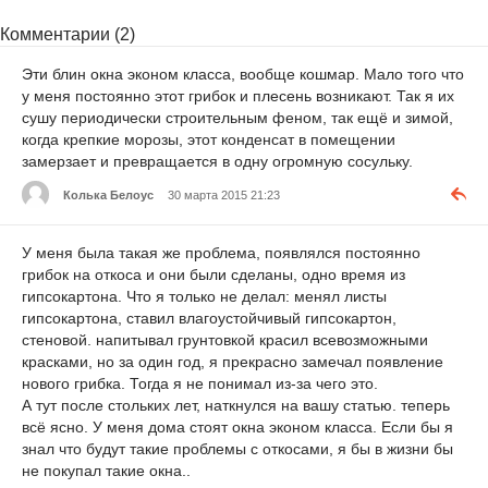
Комментарии (2)
Эти блин окна эконом класса, вообще кошмар. Мало того что
у меня постоянно этот грибок и плесень возникают. Так я их
сушу периодически строительным феном, так ещё и зимой,
когда крепкие морозы, этот конденсат в помещении
замерзает и превращается в одну огромную сосульку.
Колька Белоус
30 марта 2015 21:23
У меня была такая же проблема, появлялся постоянно
грибок на откоса и они были сделаны, одно время из
гипсокартона. Что я только не делал: менял листы
гипсокартона, ставил влагоустойчивый гипсокартон,
стеновой. напитывал грунтовкой красил всевозможными
красками, но за один год, я прекрасно замечал появление
нового грибка. Тогда я не понимал из-за чего это.
А тут после стольких лет, наткнулся на вашу статью. теперь
всё ясно. У меня дома стоят окна эконом класса. Если бы я
знал что будут такие проблемы с откосами, я бы в жизни бы
не покупал такие окна..