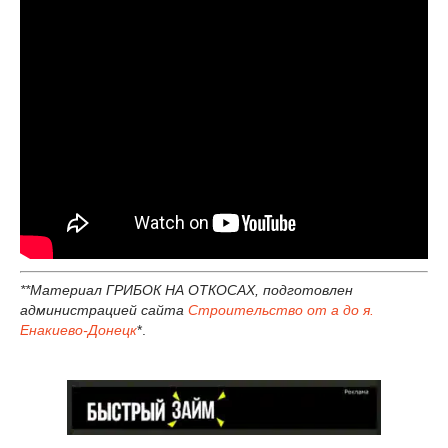
**Материал ГРИБОК НА ОТКОСАХ, подготовлен
администрацией сайта
Строительство от а до я.
Енакиево-Донецк
*.