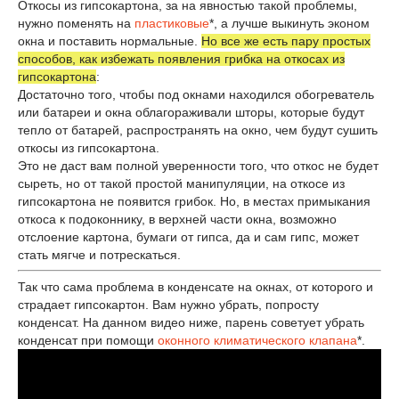
Откосы из гипсокартона, за на явностью такой проблемы,
нужно поменять на
пластиковые
*, а лучше выкинуть эконом
окна и поставить нормальные.
Но все же есть пару простых
способов, как избежать появления грибка на откосах из
гипсокартона
:
Достаточно того, чтобы под окнами находился обогреватель
или батареи и окна облагораживали шторы, которые будут
тепло от батарей, распространять на окно, чем будут сушить
откосы из гипсокартона.
Это не даст вам полной уверенности того, что откос не будет
сыреть, но от такой простой манипуляции, на откосе из
гипсокартона не появится грибок. Но, в местах примыкания
откоса к подоконнику, в верхней части окна, возможно
отслоение картона, бумаги от гипса, да и сам гипс, может
стать мягче и потрескаться.
Так что сама проблема в конденсате на окнах, от которого и
страдает гипсокартон. Вам нужно убрать, попросту
конденсат. На данном видео ниже, парень советует убрать
конденсат при помощи
оконного климатического клапана
*.